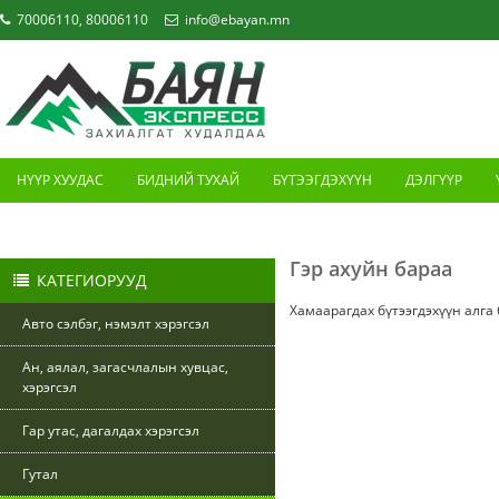
70006110, 80006110
info@ebayan.mn
НҮҮР ХУУДАС
БИДНИЙ ТУХАЙ
БҮТЭЭГДЭХҮҮН
ДЭЛГҮҮР
ХОЛБОО БАРИХ
Гэр ахуйн бараа
КАТЕГИОРУУД
Хамаарагдах бүтээгдэхүүн алга
Авто сэлбэг, нэмэлт хэрэгсэл
Ан, аялал, загасчлалын хувцас,
хэрэгсэл
Гар утас, дагалдах хэрэгсэл
Гутал