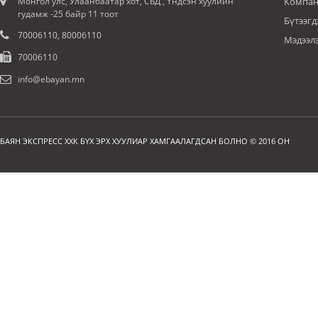
Монгол улс, Улаанбаатар хот, СБД , Үндсэн хуулийн
Компан
гудамж -25 байр 11 тоот
Бүтээгд
70006110, 80006110
Мэдээл
70006110
info@ebayan.mn
БАЯН ЭКСПРЕСС ХХК БҮХ ЭРХ ХУУЛИАР ХАМГААЛАГДСАН БОЛНО © 2016 ОН