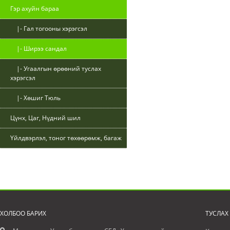
Гэр ахуйн бараа
|- Гал тогооны хэрэгсэл
|- Ширээ сандал
|- Угаалгын өрөөний туслах
хэрэгсэл
|- Хөшиг Тюль
Цүнх, Цаг, Нүдний шил
Үйлдвэрлэл, тоног төхөөрөмж, багаж
ХОЛБОО БАРИХ
ТУСЛАХ