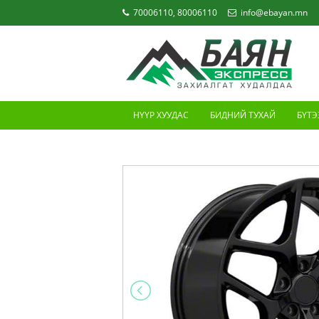
70006110, 80006110
info@ebayan.mn
НҮҮР ХУУДАС
БИДНИЙ ТУХАЙ
БҮТЭ
ХОЛБОО БАРИХ