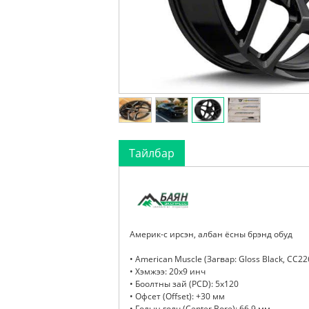
Тайлбар
Америк-с ирсэн, албан ёсны брэнд обуд
• American Muscle (Загвар: Gloss Black, CC22
• Хэмжээ: 20x9 инч
• Боолтны зай (PCD): 5x120
• Офсет (Offset): +30 мм
• Голын голч (Center Bore): 66.9 мм