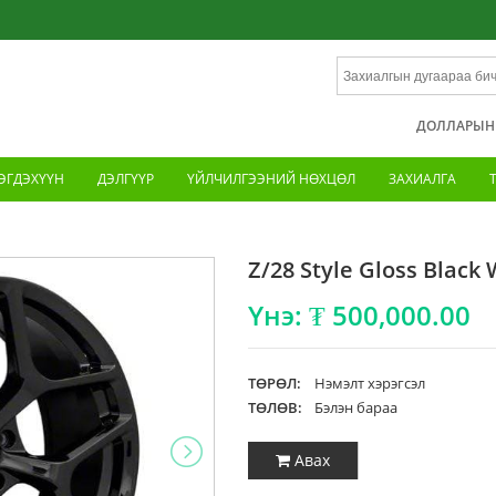
ДОЛЛАРЫН Х
ЭГДЭХҮҮН
ДЭЛГҮҮР
ҮЙЛЧИЛГЭЭНИЙ НӨХЦӨЛ
ЗАХИАЛГА
Z/28 Style Gloss Black
Үнэ: ₮ 500,000.00
ТӨРӨЛ:
Нэмэлт хэрэгсэл
ТӨЛӨВ:
Бэлэн бараа
Авах