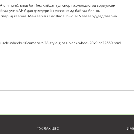
 Aluminum), маш бат бөх хийдэг тул спорт жолоодлогод зориулсан
айгаа учир АНУ-дах дэлгүүрийн үнээс хямд байгаа болно.
гвар)-д таарна. Мөн зарим Cadillac CTS-V, ATS загваруудад таарна.
scle-wheels-10camaro-z-28-style-gloss-black-wheel-20x9-cc22669.html
ТУСЛАХ ЦЭС
ИМЭ