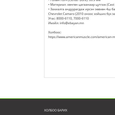
• Материал: хөнгөн цагаанаар цутгаж (Cast
• Захиалга андуурагдаж ирсэн зөвхөн 4ш б
Chevrolet Camaro (2010 оноос хойших бүх за
Утас: 8000-6110, 7000-6110
Имэйл: info@ebayan.mn
Холбоос:
https://www.americanmuscle.com/american-mu
ХОЛБОО БАРИХ