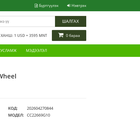
Бүртгүүлэх
Нэвтрэх
ШАЛГАХ
АНШ: 1 USD = 3595 MNT
0 бараа
ТУСЛАМЖ
МЭДЭЭЛЭЛ
 Wheel
КОД:
202604270844
МОДЕЛ:
CC22669G10