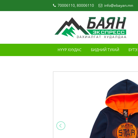
70006110, 80006110
info@ebayan.mn
НҮҮР ХУУДАС
БИДНИЙ ТУХАЙ
БҮТЭ
ХОЛБОО БАРИХ