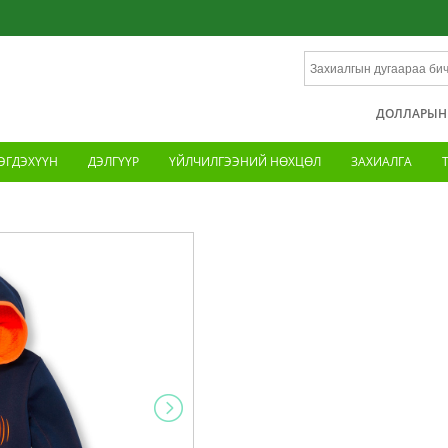
ДОЛЛАРЫН Х
ЭГДЭХҮҮН
ДЭЛГҮҮР
ҮЙЛЧИЛГЭЭНИЙ НӨХЦӨЛ
ЗАХИАЛГА