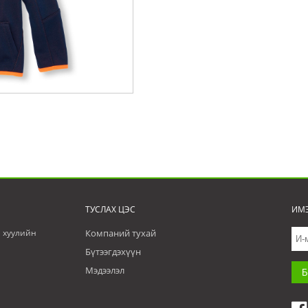
ТУСЛАХ ЦЭС
ИМЭ
н хуулийн
Компаний тухай
Бүтээгдэхүүн
Мэдээлэл