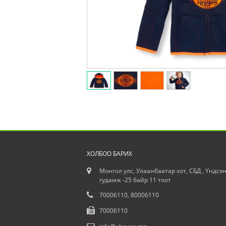
ХОЛБОО БАРИХ
Монгол улс, Улаанбаатар хот, СБД , Үндсэ
гудамж -25 байр 11 тоот
70006110, 80006110
70006110