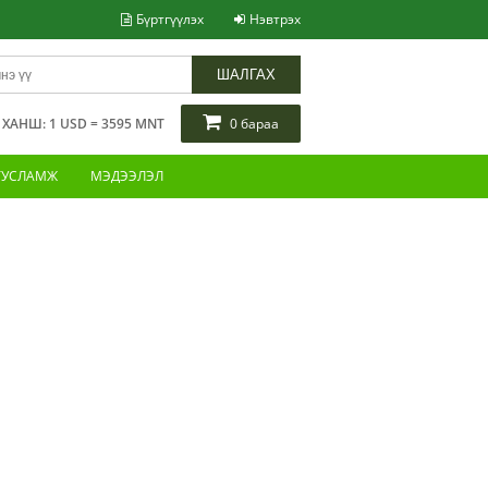
Бүртгүүлэх
Нэвтрэх
ШАЛГАХ
АНШ: 1 USD = 3595 MNT
0 бараа
ТУСЛАМЖ
МЭДЭЭЛЭЛ