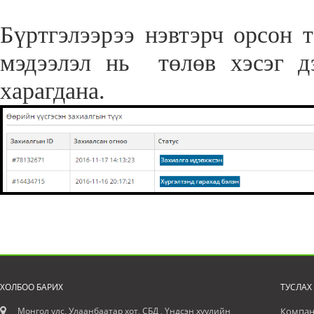
Бүртгэлээрээ нэвтэрч орсон 
мэдээлэл нь төлөв хэсэг д
харагдана.
ХОЛБОО БАРИХ
ТУСЛАХ
Монгол улс, Улаанбаатар хот, СБД , Үндсэн хуулийн
Компан