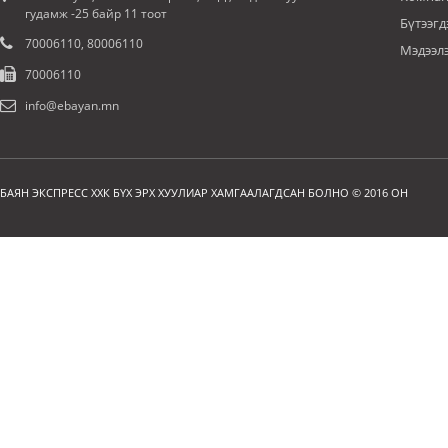
гудамж -25 байр 11 тоот
Бүтээгд
70006110, 80006110
Мэдээл
70006110
info@ebayan.mn
БАЯН ЭКСПРЕСС ХХК БҮХ ЭРХ ХУУЛИАР ХАМГААЛАГДСАН БОЛНО © 2016 ОН