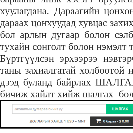
хуулагдана. Дараагийн цонхо
дараах цонхуудад хувцас захих
бол арлын дугаар болон сэлб
тухайн сонголт болон нэмэлт 
Бүртгүүлсэн эрхээрээ нэвтэ
таны захиалгатай холбоотой 
дээд буланд байрлах ШАЛГАХ
бичиж хайлт хийж шалгах бо