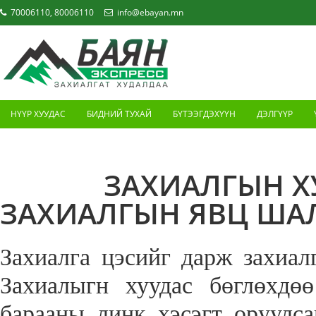
70006110, 80006110
info@ebayan.mn
НҮҮР ХУУДАС
БИДНИЙ ТУХАЙ
БҮТЭЭГДЭХҮҮН
ДЭЛГҮҮР
ХОЛБОО БАРИХ
ЗАХИАЛГЫН Х
ЗАХИАЛГЫН ЯВЦ ШАЛ
Захиалга цэсийг дарж захиал
Захиалыгн хуудас бөглөхдө
барааны линк хэсэгт оруулса