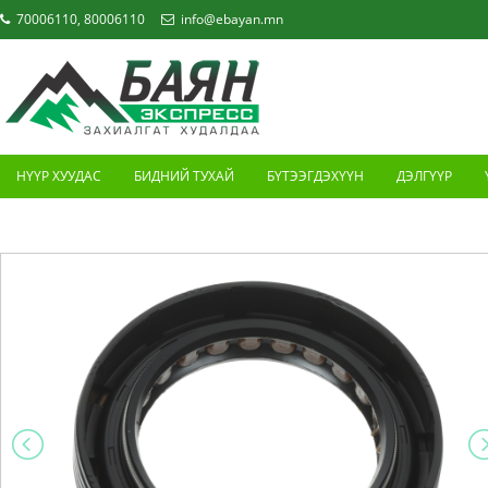
70006110, 80006110
info@ebayan.mn
НҮҮР ХУУДАС
БИДНИЙ ТУХАЙ
БҮТЭЭГДЭХҮҮН
ДЭЛГҮҮР
ХОЛБОО БАРИХ