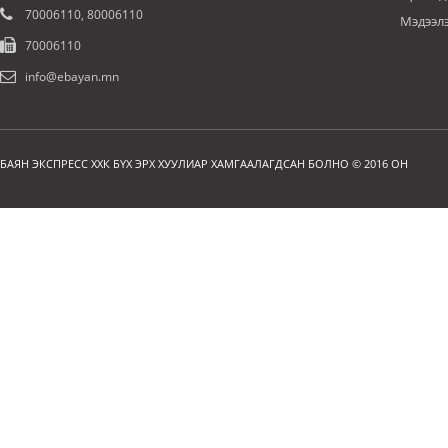
70006110, 80006110
Мэдээл
70006110
info@ebayan.mn
БАЯН ЭКСПРЕСС ХХК БҮХ ЭРХ ХУУЛИАР ХАМГААЛАГДСАН БОЛНО © 2016 ОН