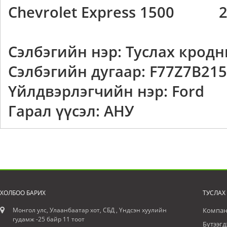
Chevrolet Express 1500 2
Сэлбэгийн нэр: Туслах крод
Сэлбэгийн дугаар: F77Z7B21
Үйлдвэрлэгчийн нэр: Ford
Гарал үүсэл: АНУ
ХОЛБОО БАРИХ
ТУСЛАХ
Монгол улс, Улаанбаатар хот, СБД , Үндсэн хуулийн
Компан
гудамж -25 байр 11 тоот
Бүтээгд