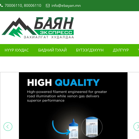
70006110, 80006110
info@ebayan.mn
НҮҮР ХУУДАС
БИДНИЙ ТУХАЙ
БҮТЭЭГДЭХҮҮН
ДЭЛГҮҮР
ХОЛБОО БАРИХ