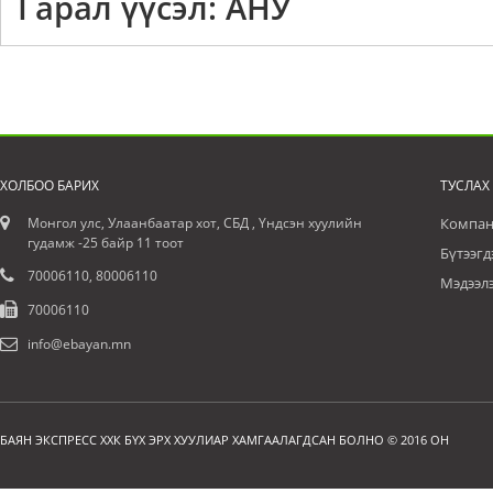
Гарал үүсэл: АНУ
ХОЛБОО БАРИХ
ТУСЛАХ
Монгол улс, Улаанбаатар хот, СБД , Үндсэн хуулийн
Компан
гудамж -25 байр 11 тоот
Бүтээгд
70006110, 80006110
Мэдээл
70006110
info@ebayan.mn
БАЯН ЭКСПРЕСС ХХК БҮХ ЭРХ ХУУЛИАР ХАМГААЛАГДСАН БОЛНО © 2016 ОН