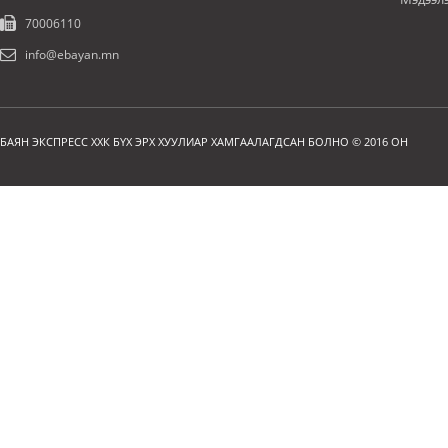
70006110
info@ebayan.mn
БАЯН ЭКСПРЕСС ХХК БҮХ ЭРХ ХУУЛИАР ХАМГААЛАГДСАН БОЛНО © 2016 ОН