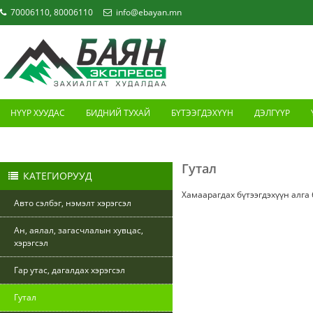
70006110, 80006110
info@ebayan.mn
НҮҮР ХУУДАС
БИДНИЙ ТУХАЙ
БҮТЭЭГДЭХҮҮН
ДЭЛГҮҮР
ХОЛБОО БАРИХ
Гутал
КАТЕГИОРУУД
Хамаарагдах бүтээгдэхүүн алга
Авто сэлбэг, нэмэлт хэрэгсэл
Ан, аялал, загасчлалын хувцас,
хэрэгсэл
Гар утас, дагалдах хэрэгсэл
Гутал