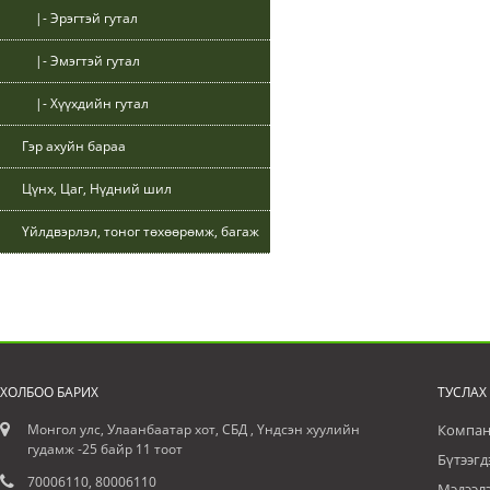
|- Эрэгтэй гутал
|- Эмэгтэй гутал
|- Хүүхдийн гутал
Гэр ахуйн бараа
Цүнх, Цаг, Нүдний шил
Үйлдвэрлэл, тоног төхөөрөмж, багаж
ХОЛБОО БАРИХ
ТУСЛАХ
Монгол улс, Улаанбаатар хот, СБД , Үндсэн хуулийн
Компан
гудамж -25 байр 11 тоот
Бүтээгд
70006110, 80006110
Мэдээл