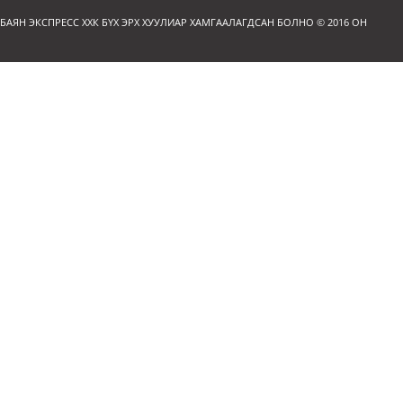
БАЯН ЭКСПРЕСС ХХК БҮХ ЭРХ ХУУЛИАР ХАМГААЛАГДСАН БОЛНО © 2016 ОН