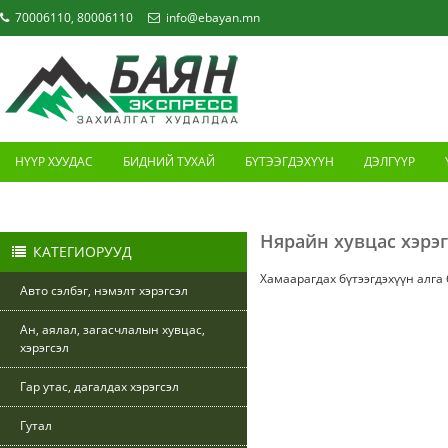
70006110, 80006110
info@ebayan.mn
НҮҮР ХУУДАС
БИДНИЙ ТУХАЙ
БҮТЭЭГДЭХҮҮН
ДЭЛГҮҮР
ХОЛБОО БАРИХ
Нярайн хувцас хэрэг
КАТЕГИОРУУД
Хамаарагдах бүтээгдэхүүн алга
Авто сэлбэг, нэмэлт хэрэгсэл
Ан, аялал, загасчлалын хувцас,
хэрэгсэл
Гар утас, дагалдах хэрэгсэл
Гутал