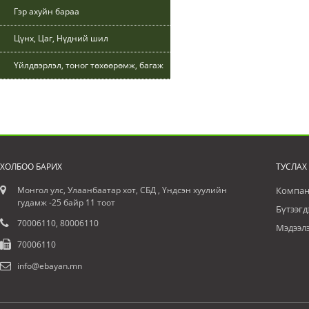
Гэр ахуйн бараа
Цүнх, Цаг, Нүдний шил
Үйлдвэрлэл, тоног төхөөрөмж, багаж
ХОЛБОО БАРИХ
ТУСЛАХ
Монгол улс, Улаанбаатар хот, СБД , Үндсэн хуулийн
Компан
гудамж -25 байр 11 тоот
Бүтээгд
70006110, 80006110
Мэдээл
70006110
info@ebayan.mn